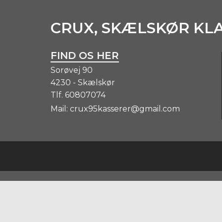
CRUX, SKÆLSKØR KL
FIND OS HER
Sorøvej 90
4230 - Skælskør
Tlf.
60807074
Mail:
crux95kasserer@gmail.com