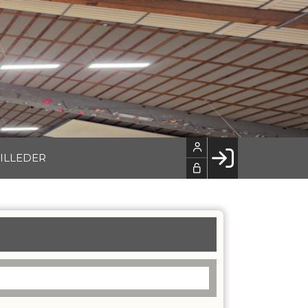
ILLEDER
Facebook login
Husk mig
Glemt password
Opret profil
LOG IND