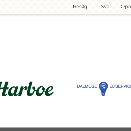
Besøg
Svar
Opre