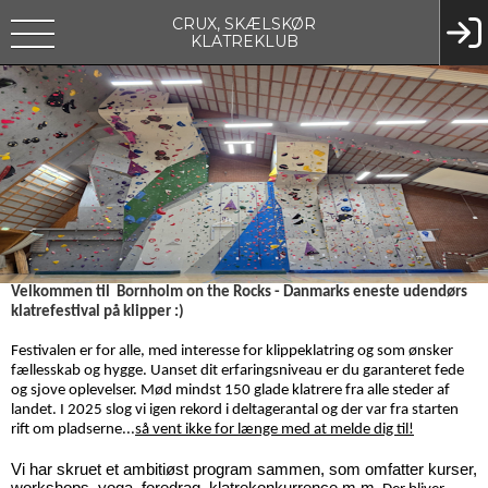
CRUX, SKÆLSKØR
KLATREKLUB
Velkommen til Bornholm on the Rocks - Danmarks eneste udendørs
klatrefestival på klipper :)
Festivalen er for alle, med interesse for klippeklatring og som ønsker
fællesskab og hygge. Uanset dit erfaringsniveau er du garanteret fede
og sjove oplevelser. Mød mindst 150 glade klatrere fra alle steder af
landet. I 2025 slog vi igen rekord i deltagerantal og der var fra starten
rift om pladserne...
så vent ikke for længe med at melde dig til!
Vi har skruet et ambitiøst program sammen, som omfatter kurser,
workshops, yoga, foredrag, klatrekonkurrence m.m.